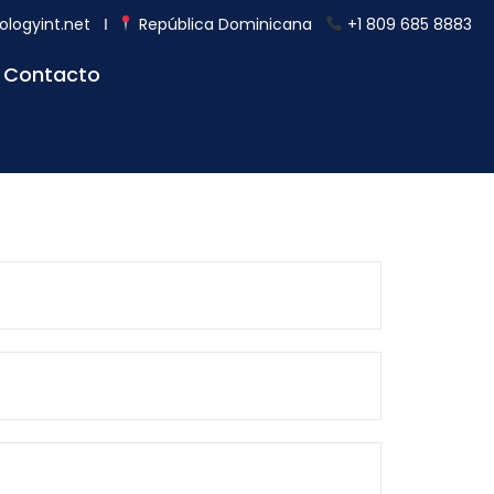
ologyint.net
Ι
República Dominicana
+1 809 685 8883
Contacto