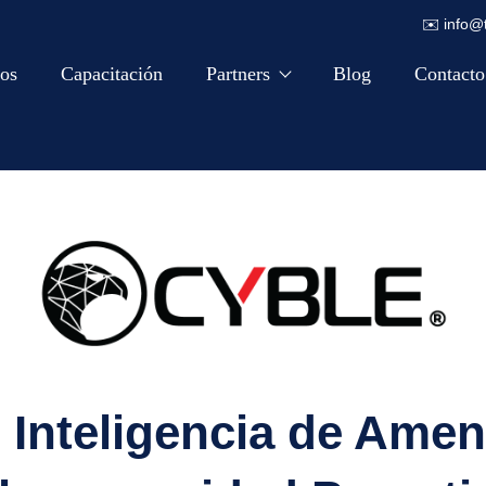
✉️
info@
os
Capacitación
Partners
Blog
Contacto
 Inteligencia de Ame