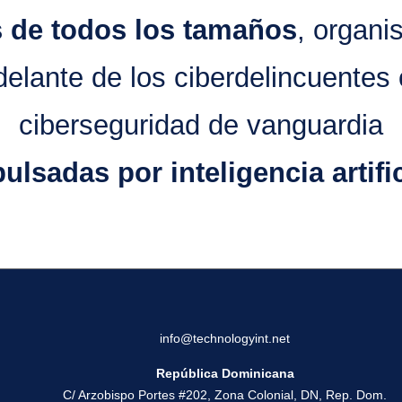
 de todos los tamaños
, organi
elante de los ciberdelincuentes
ciberseguridad de vanguardia
ulsadas por inteligencia artific
info@technologyint.net
República Dominicana
C/ Arzobispo Portes #202, Zona Colonial, DN, Rep. Dom.