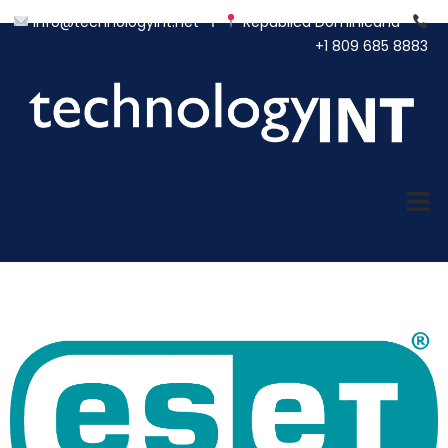
info@technologyint.net
Ι
República Dominicana
+1 809 685 8883